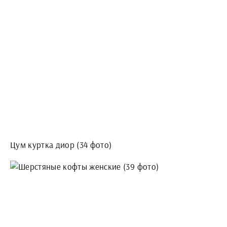
Цум куртка диор (34 фото)