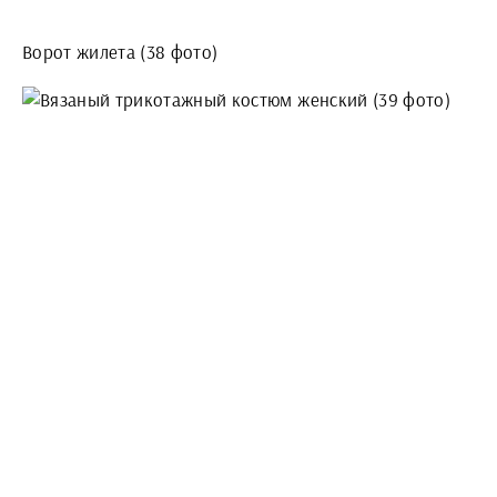
Ворот жилета (38 фото)