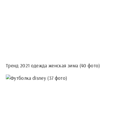
Тренд 2021 одежда женская зима (40 фото)