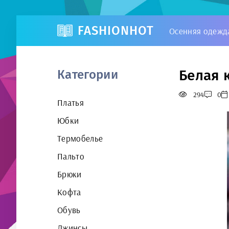
FASHIONHOT
Осенняя одежд
Белая 
Категории
294
0
Платья
Юбки
Термобелье
Пальто
Брюки
Кофта
Обувь
Джинсы