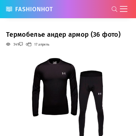
FASHIONHOT
Термобелье андер армор (36 фото)
349
0
17 апрель