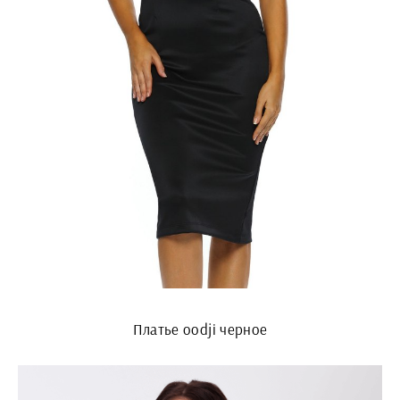
Платье oodji черное