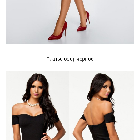
Платье oodji черное