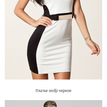
Платье oodji черное