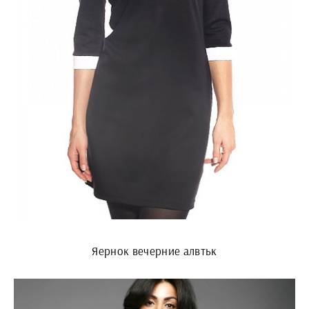
Яернок вечерние алвтьк