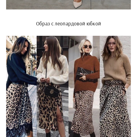
Образ с леопардовой юбкой