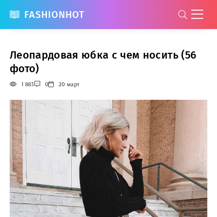
FASHIONHOT
Леопардовая юбка с чем носить (56
фото)
1 883
0
20 март