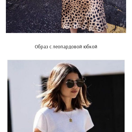
Образ с леопардовой юбкой