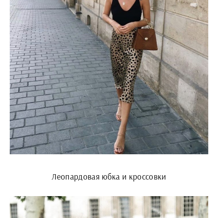
Леопардовая юбка и кроссовки