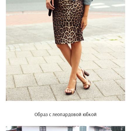
Образ с леопардовой юбкой