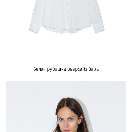
Белая рубашка оверсайз Зара