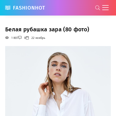
FASHIONHOT
Белая рубашка зара (80 фото)
1 807
0
22 ноябрь