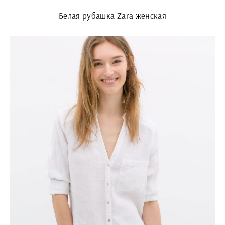
Белая рубашка Zara женская