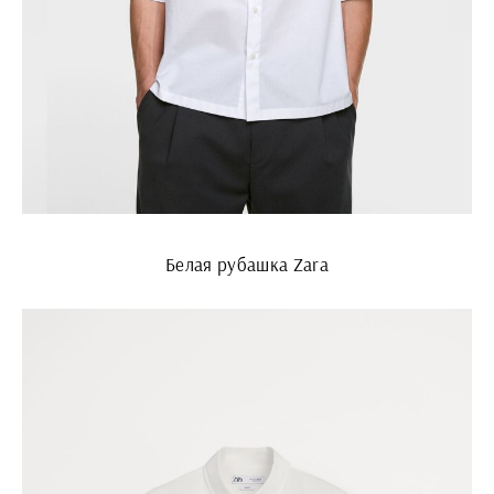
Белая рубашка Zara