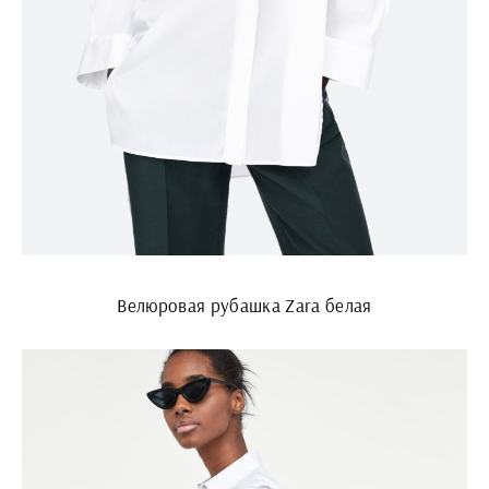
Велюровая рубашка Zara белая