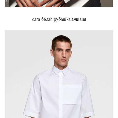
Zara белая рубашка Оливия