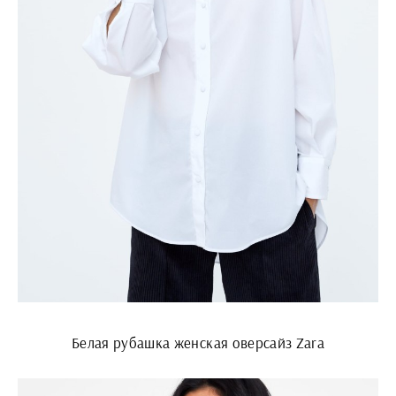
Белая рубашка женская оверсайз Zara