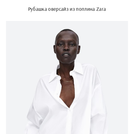
Рубашка оверсайз из поплина Zara