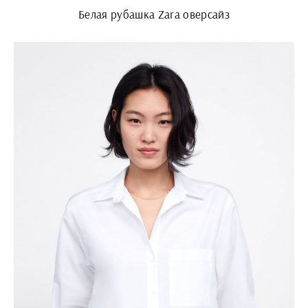
Белая рубашка Zara оверсайз