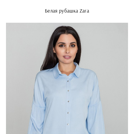
Белая рубашка Zara