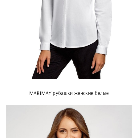
MARIMAY рубашки женские белые