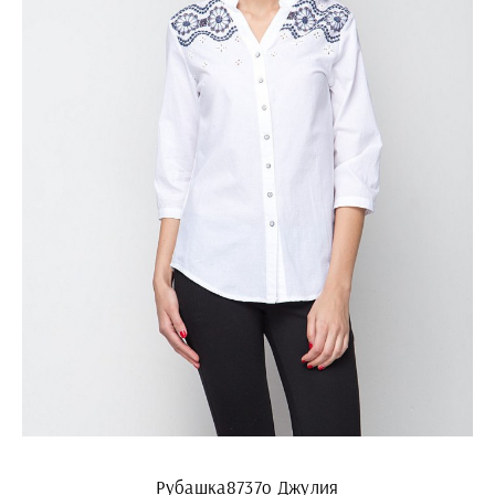
Рубашка8737о Джулия