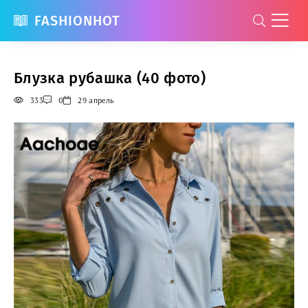
FASHIONHOT
Блузка рубашка (40 фото)
333
0
29 апрель