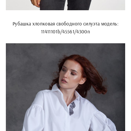
Рубашка хлопковая свободного силуэта модель:
11411101b/45561/4300n