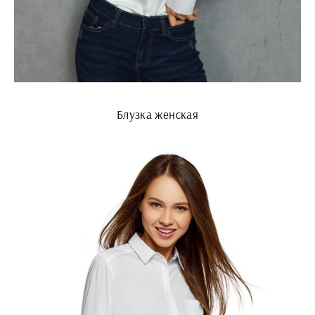
Блузка женская