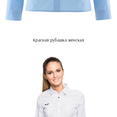
Красная рубашка женская