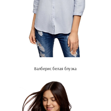
Валберис белая блузка