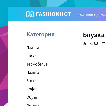
FASHIONHOT
Осенняя одежд
Блузка
Категории
766
0
Платья
Юбки
Термобелье
Пальто
Брюки
Кофта
Обувь
Джинсы