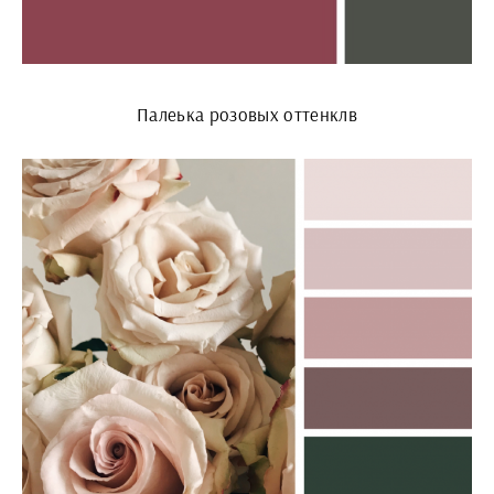
Палеька розовых оттенклв