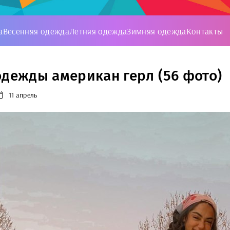
а
Весенняя одежда
Летняя одежда
Зимняя одежда
Контакты
одежды американ герл (56 фото)
11 апрель