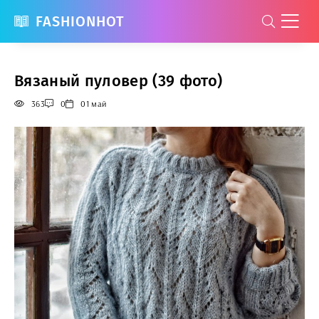
FASHIONHOT
Вязаный пуловер (39 фото)
363
0
01 май