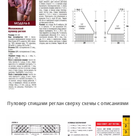
Пуловер спицами реглан сверху схемы с описаниями