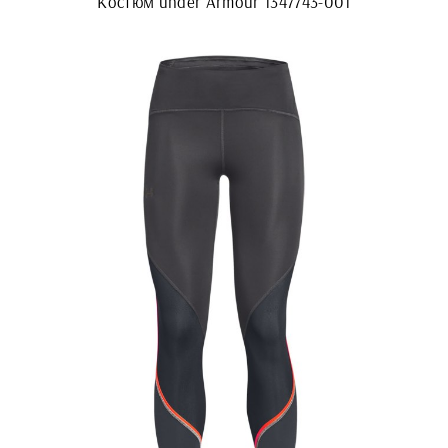
Костюм under Armour 1347743-001