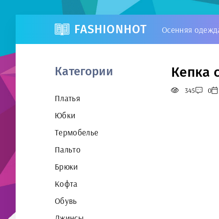
FASHIONHOT
Осенняя одежд
Кепка 
Категории
345
0
Платья
Юбки
Термобелье
Пальто
Брюки
Кофта
Обувь
Джинсы