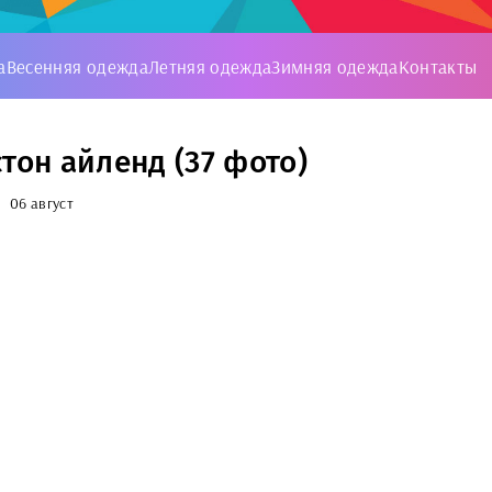
а
Весенняя одежда
Летняя одежда
Зимняя одежда
Контакты
стон айленд (37 фото)
06 август