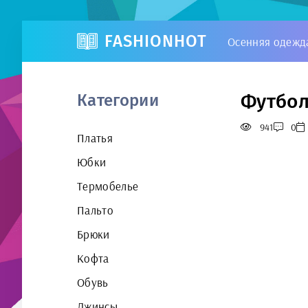
FASHIONHOT
Осенняя одежд
Футбол
Категории
941
0
Платья
Юбки
Термобелье
Пальто
Брюки
Кофта
Обувь
Джинсы