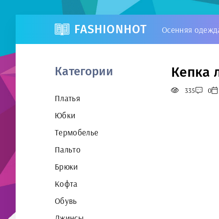
FASHIONHOT
Осенняя одежд
Кепка 
Категории
335
0
Платья
Юбки
Термобелье
Пальто
Брюки
Кофта
Обувь
Джинсы