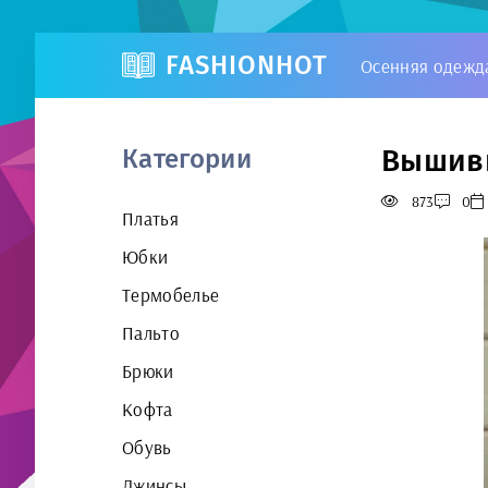
FASHIONHOT
Осенняя одежд
Вышивк
Категории
873
0
Платья
Юбки
Термобелье
Пальто
Брюки
Кофта
Обувь
Джинсы