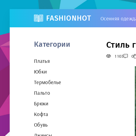
FASHIONHOT
Осенняя одежд
Стиль 
Категории
1 103
0
Платья
Юбки
Термобелье
Пальто
Брюки
Кофта
Обувь
Джинсы