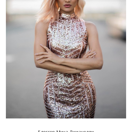
Блоггер Мика Джианелли