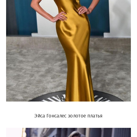
Эйса Гонсалес золотое платья