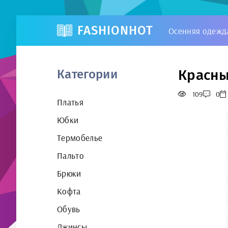
FASHIONHOT
Осенняя одежд
Красны
Категории
109
0
Платья
Юбки
Термобелье
Пальто
Брюки
Кофта
Обувь
Джинсы