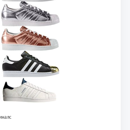
иналс