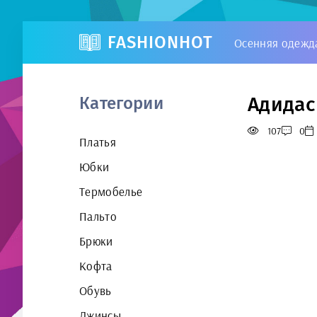
FASHIONHOT
Осенняя одежд
Адидас
Категории
107
0
Платья
Юбки
Термобелье
Пальто
Брюки
Кофта
Обувь
Джинсы