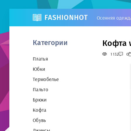
FASHIONHOT
Осенняя одежд
Кофта w
Категории
1 132
0
Платья
Юбки
Термобелье
Пальто
Брюки
Кофта
Обувь
Джинсы