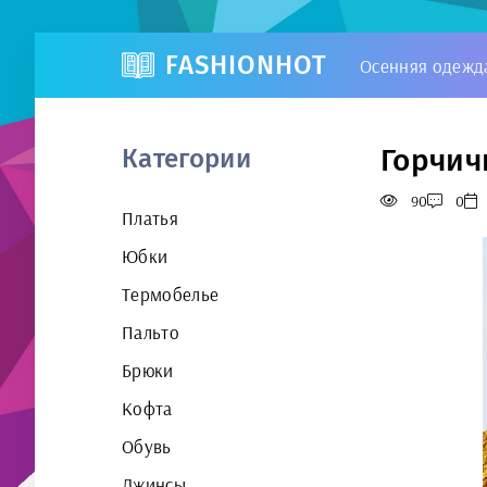
FASHIONHOT
Осенняя одежд
Горчич
Категории
90
0
Платья
Юбки
Термобелье
Пальто
Брюки
Кофта
Обувь
Джинсы