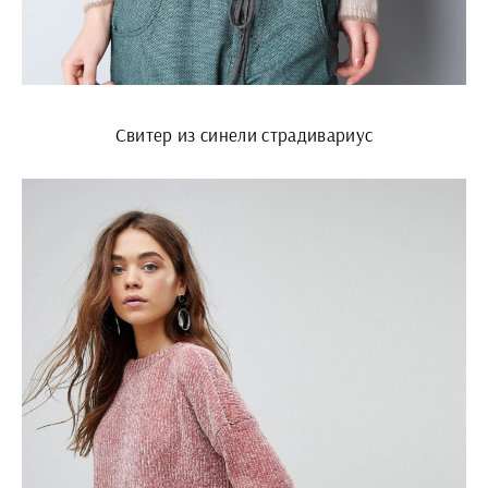
Свитер из синели страдивариус