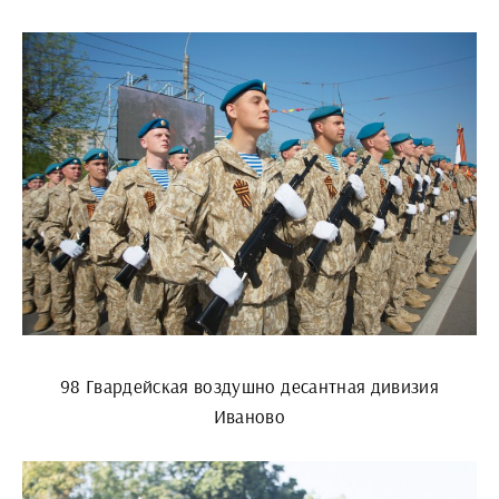
98 Гвардейская воздушно десантная дивизия
Иваново