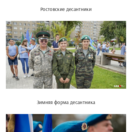
Ростовские десантники
Зимняя форма десантника