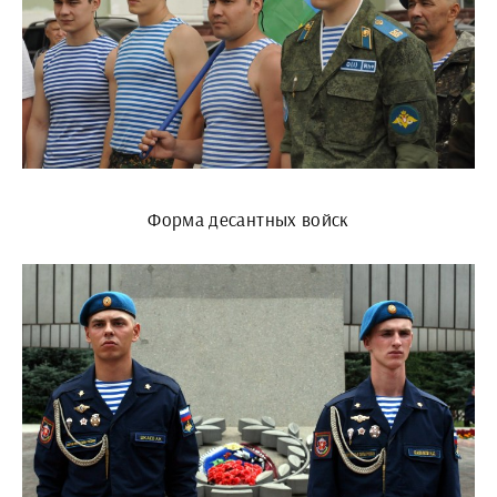
Форма десантных войск