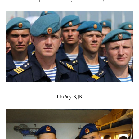
Шойгу ВДВ