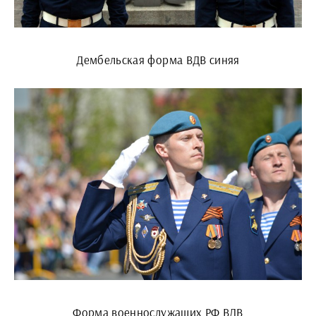
Дембельская форма ВДВ синяя
Форма военнослужащих РФ ВДВ