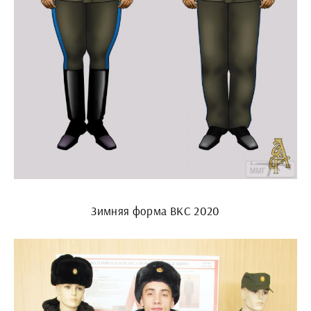
Зимняя форма ВКС 2020