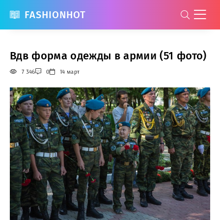
FASHIONHOT
Вдв форма одежды в армии (51 фото)
7 346
0
14 март