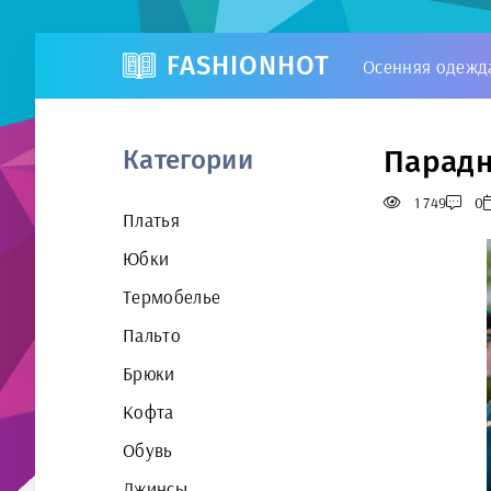
FASHIONHOT
Осенняя одежд
Парадн
Категории
1 749
0
Платья
Юбки
Термобелье
Пальто
Брюки
Кофта
Обувь
Джинсы