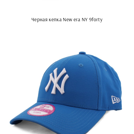
Черная кепка New era NY 9forty