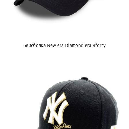
Бейсболка New era Diamond era 9forty