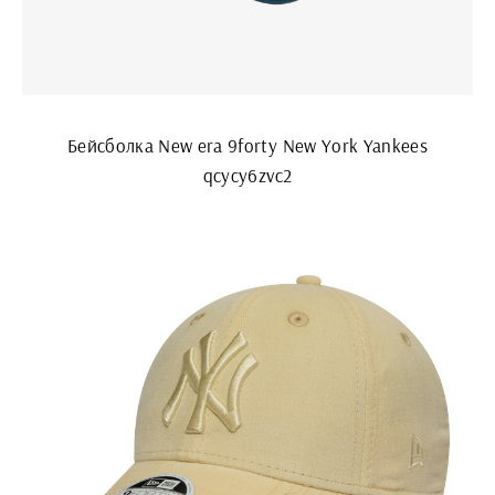
Бейсболка New era 9forty New York Yankees
qcycy6zvc2