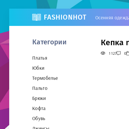
FASHIONHOT
Осенняя одежд
Кепка 
Категории
1 127
0
Платья
Юбки
Термобелье
Пальто
Брюки
Кофта
Обувь
Джинсы