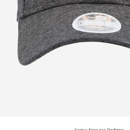
Кепка New era Dodgers