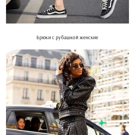
Брюки с рубашкой женские