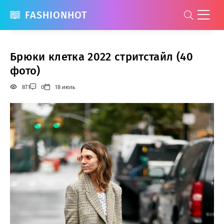
FASHIONHOT
Брюки клетка 2022 стритстайл (40
фото)
871
0
18 июль