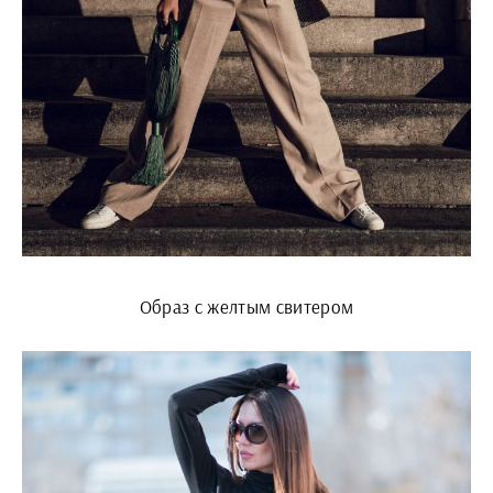
Образ с желтым свитером