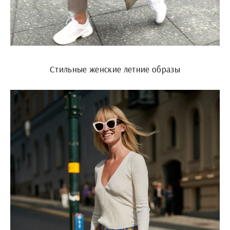
Стильные женские летние образы