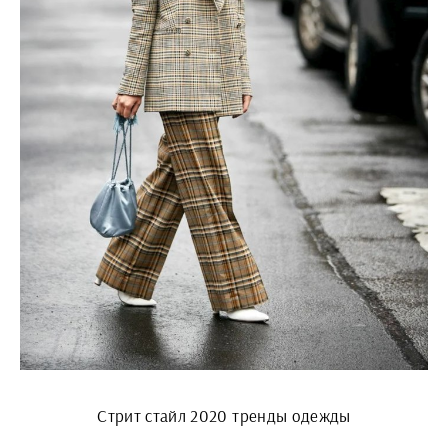
Стрит стайл 2020 тренды одежды