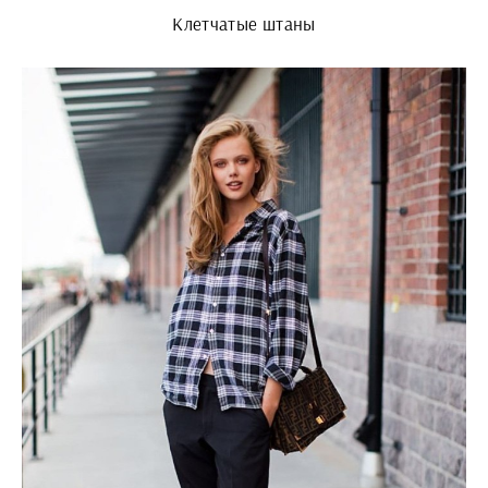
Клетчатые штаны