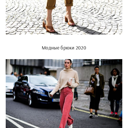
Модные брюки 2020