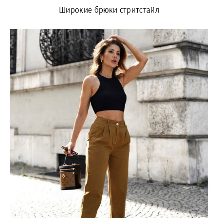
Широкие брюки стритстайл