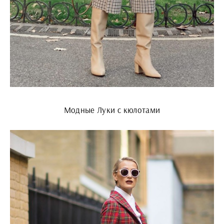
Модные Луки с кюлотами