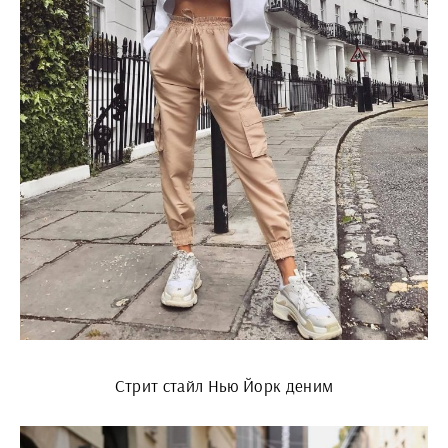
Стрит стайл Нью Йорк деним