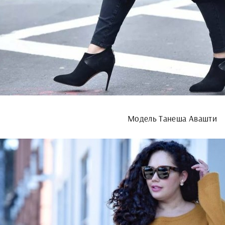
Модель Танеша Авашти