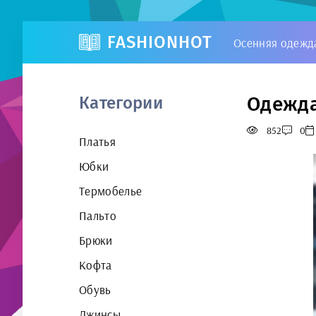
FASHIONHOT
Осенняя одежд
Одежда
Категории
852
0
Платья
Юбки
Термобелье
Пальто
Брюки
Кофта
Обувь
Джинсы