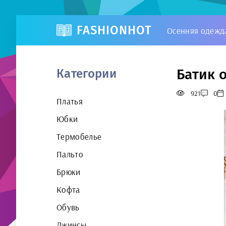
FASHIONHOT
Осенняя одежд
Батик 
Категории
921
0
Платья
Юбки
Термобелье
Пальто
Брюки
Кофта
Обувь
Джинсы