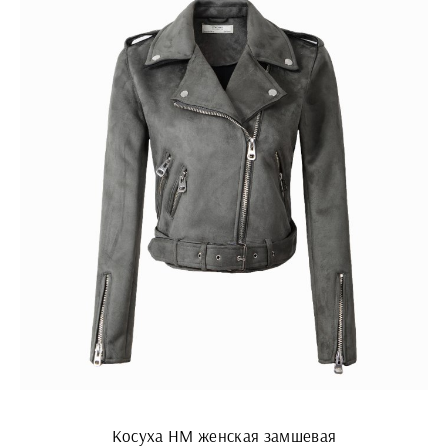
Косуха HM женская замшевая