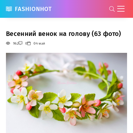
FASHIONHOT
Весенний венок на голову (63 фото)
962
0
04 май