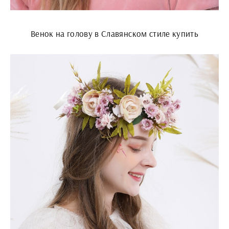
Венок на голову в Славянском стиле купить