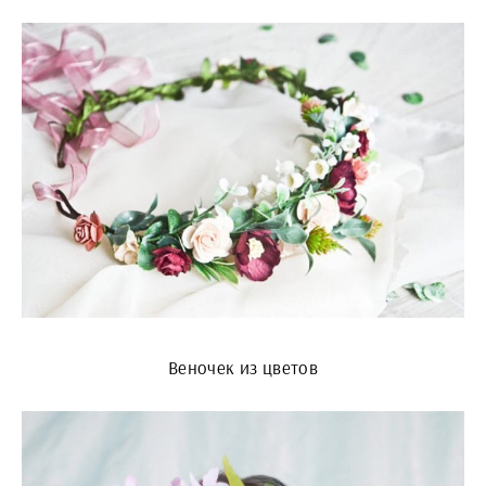
Веночек из цветов