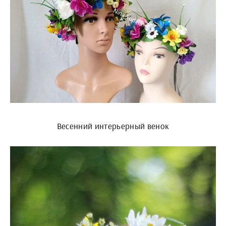
Весенний интерьерный венок