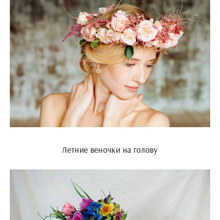
Летние веночки на голову