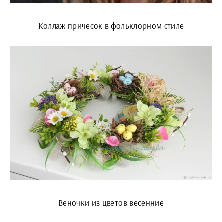
Коллаж причесок в фольклорном стиле
Веночки из цветов весенние