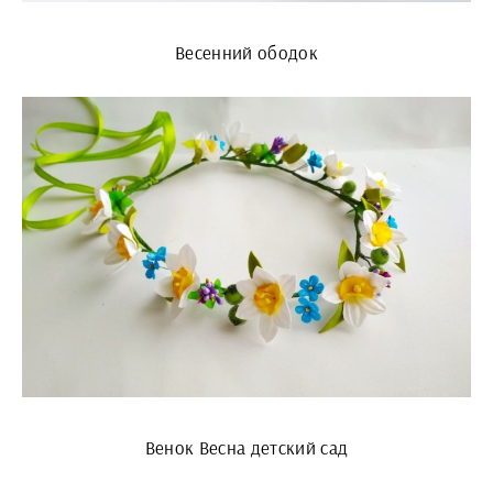
Весенний ободок
Венок Весна детский сад