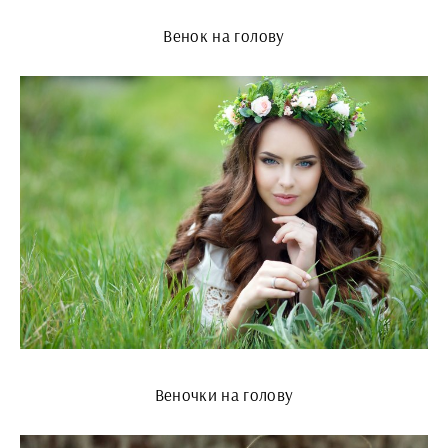
Венок на голову
Веночки на голову