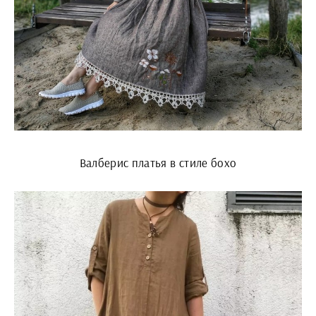
Валберис платья в стиле бохо