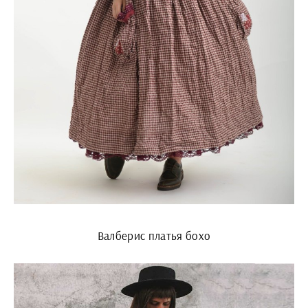
Валберис платья бохо