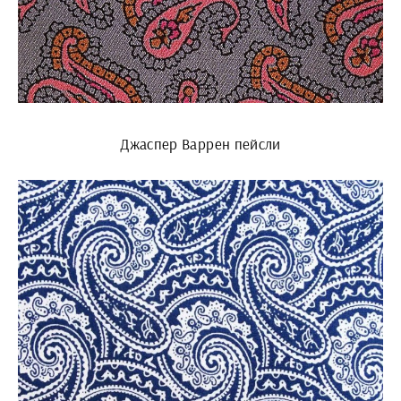
Джаспер Варрен пейсли