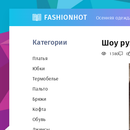
FASHIONHOT
Осенняя одежд
Шоу ру
Категории
1 380
0
Платья
Юбки
Термобелье
Пальто
Брюки
Кофта
Обувь
Джинсы