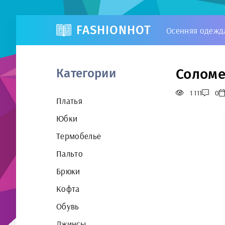
FASHIONHOT
Осенняя одежд
Соломе
Категории
1 111
0
Платья
Юбки
Термобелье
Пальто
Брюки
Кофта
Обувь
Джинсы