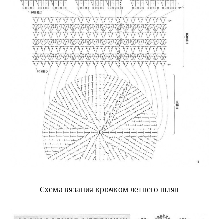
Схема вязания крючком летнего шляп