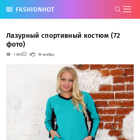
FASHIONHOT
Лазурный спортивный костюм (72
фото)
1 063
0
18 ноябрь