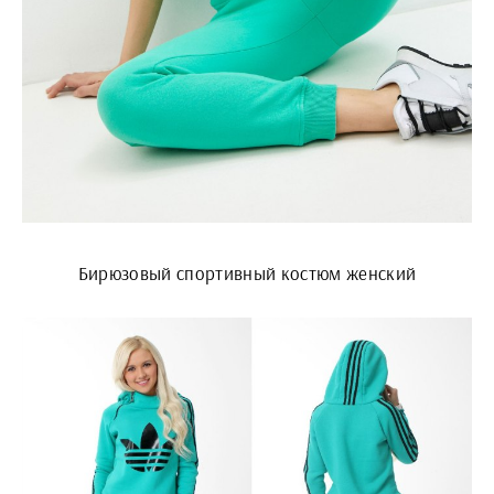
Бирюзовый спортивный костюм женский