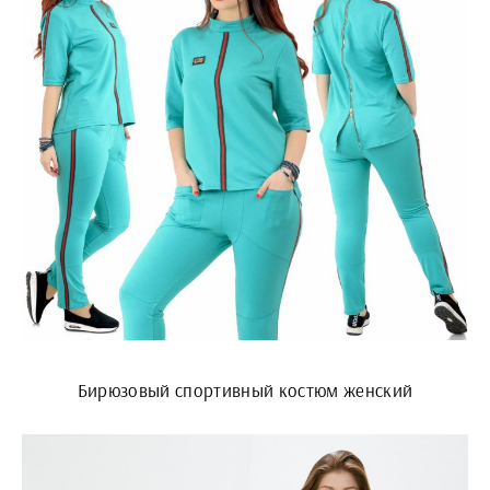
Бирюзовый спортивный костюм женский