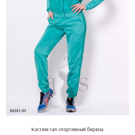
Костюм гап спортивный бирюза