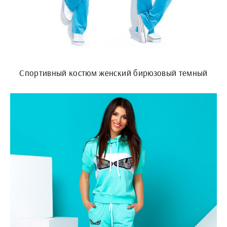
Спортивный костюм женский бирюзовый темный