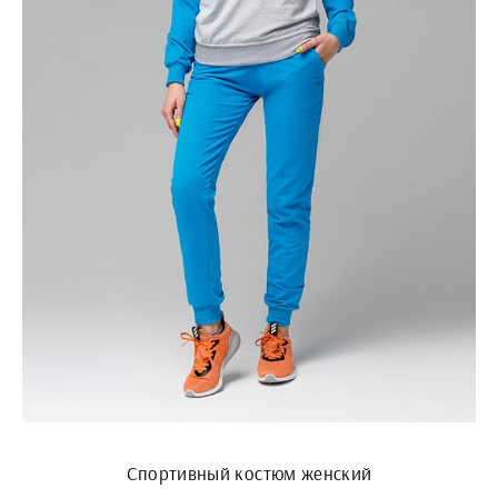
Спортивный костюм женский