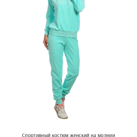
Спортивный костюм женский на молнии