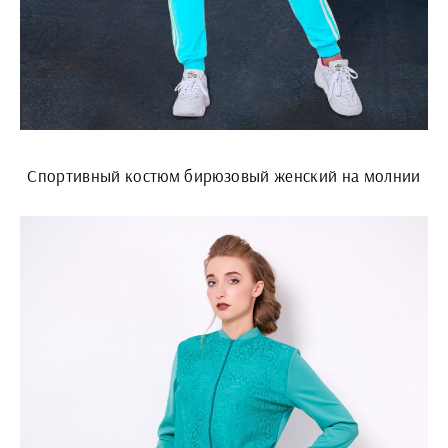
Спортивный костюм бирюзовый женский на молнии