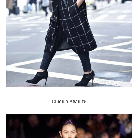
Танеша Авашти