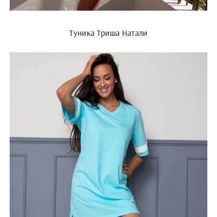
Туника Триша Натали