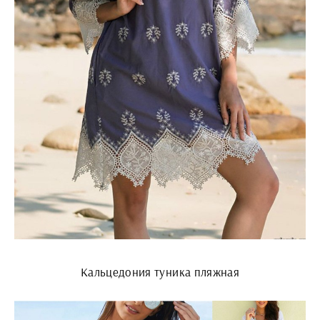
Кальцедония туника пляжная