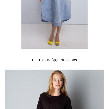
Платье свобрдноготкроя