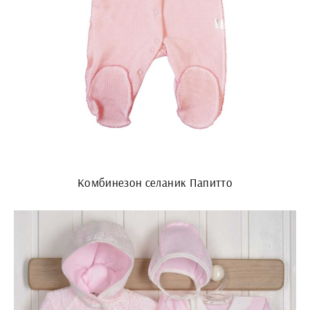
Комбинезон селаник Папитто