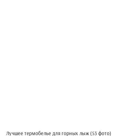
Лучшее термобелье для горных лыж (53 фото)