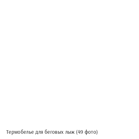
Термобелье для беговых лыж (49 фото)