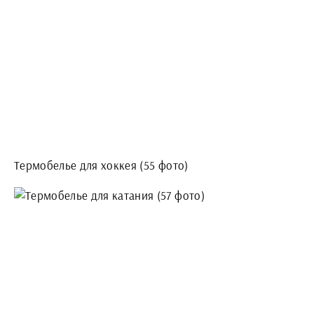
Термобелье для хоккея (55 фото)