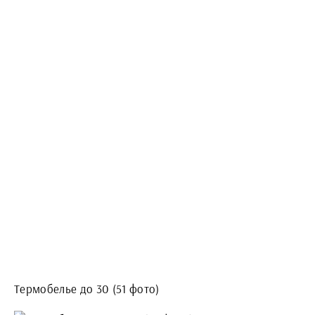
Термобелье до 30 (51 фото)