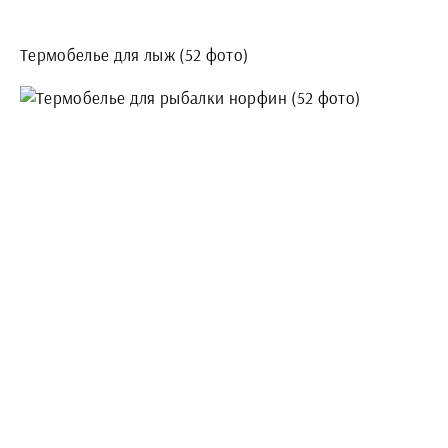
Термобелье для лыж (52 фото)