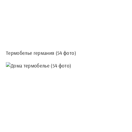
Термобелье германия (54 фото)