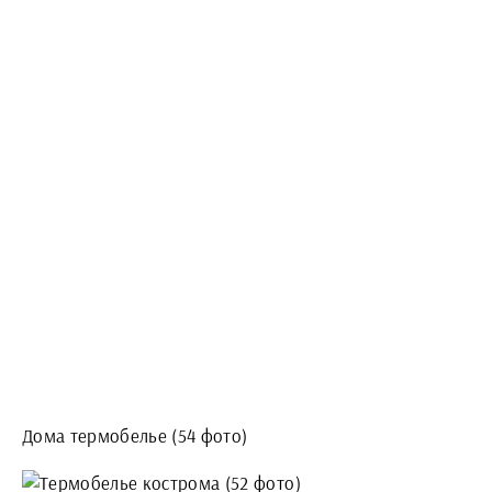
Дома термобелье (54 фото)