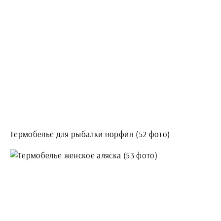
Термобелье для рыбалки норфин (52 фото)