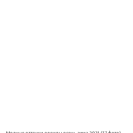
Модные оттенки одежды осень зима 2021 (37 фото)