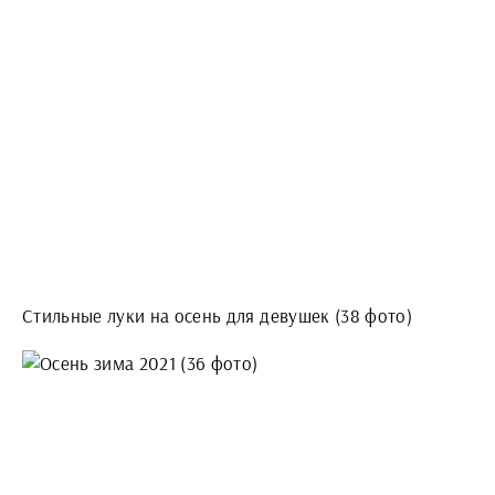
Стильные луки на осень для девушек (38 фото)