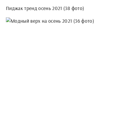
Пиджак тренд осень 2021 (38 фото)