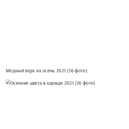
Модный верх на осень 2021 (36 фото)