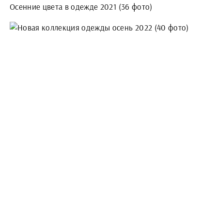
Осенние цвета в одежде 2021 (36 фото)