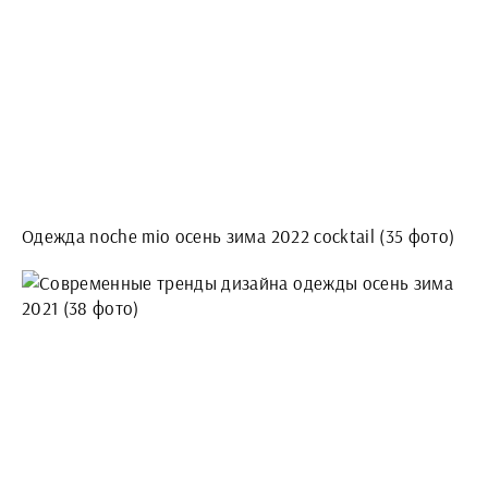
Одежда noche mio осень зима 2022 cocktail (35 фото)