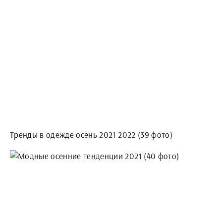
Тренды в одежде осень 2021 2022 (39 фото)