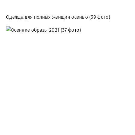
Одежда для полных женщин осенью (39 фото)