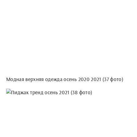
Модная верхняя одежда осень 2020 2021 (37 фото)