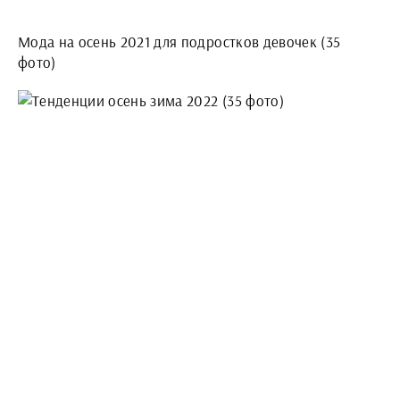
Мода на осень 2021 для подростков девочек (35
фото)