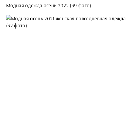
Модная одежда осень 2022 (39 фото)