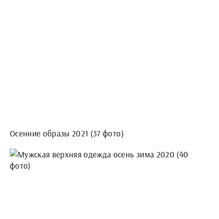
Осенние образы 2021 (37 фото)