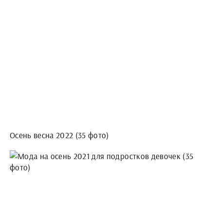
Осень весна 2022 (35 фото)