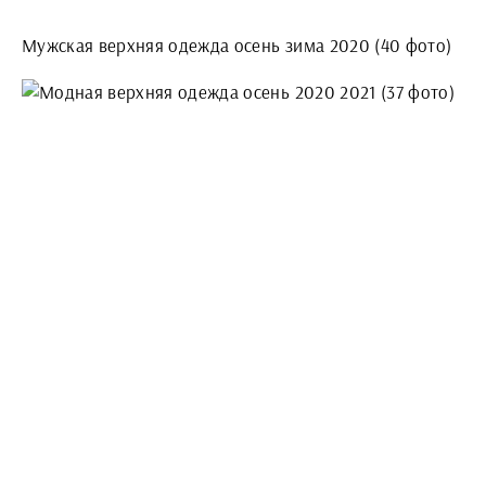
Мужская верхняя одежда осень зима 2020 (40 фото)