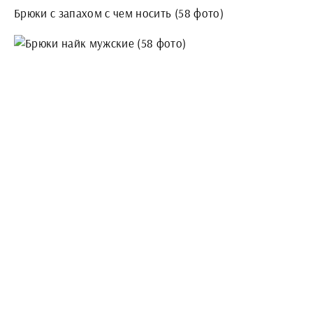
Брюки с запахом с чем носить (58 фото)