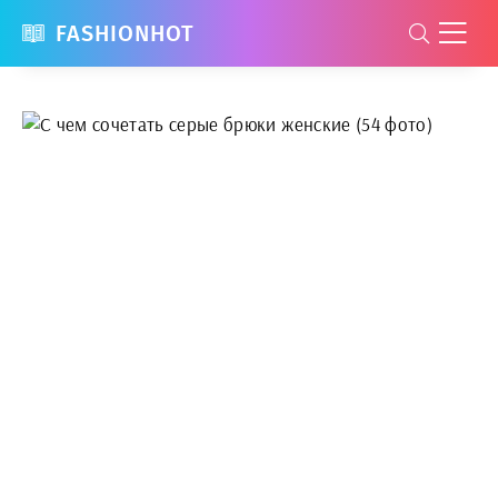
FASHIONHOT