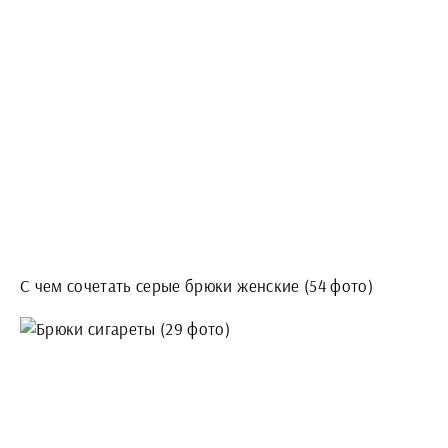
С чем сочетать серые брюки женские (54 фото)