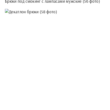
Брюки под смокинг с лампасами мужские (56 фото)