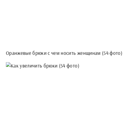
Оранжевые брюки с чем носить женщинам (54 фото)