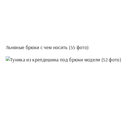
Льняные брюки с чем носить (55 фото)