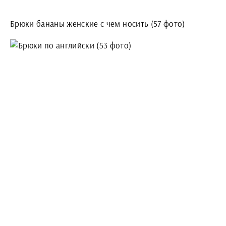
Брюки бананы женские с чем носить (57 фото)