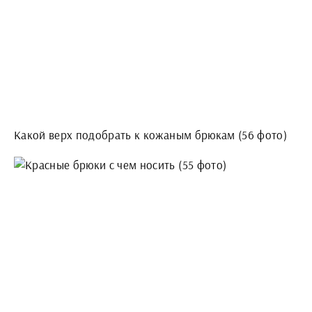
Какой верх подобрать к кожаным брюкам (56 фото)