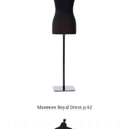
Манекен Royal Dress р.42