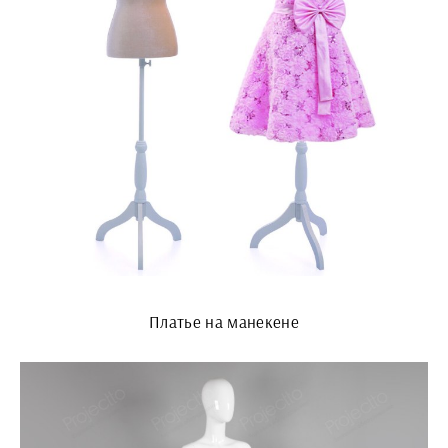
Платье на манекене