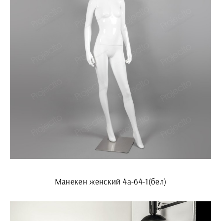
Манекен женский 4a-64-1(бел)