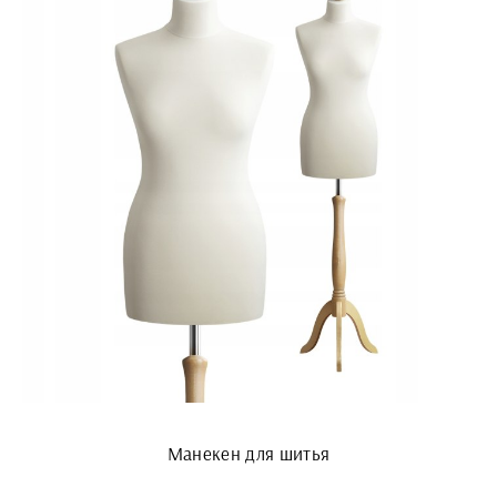
Манекен для шитья