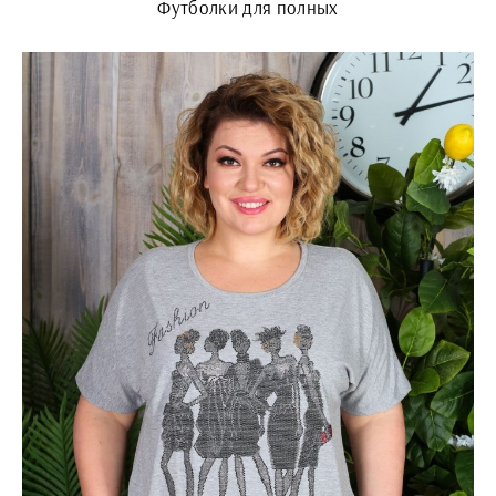
Футболки для полных