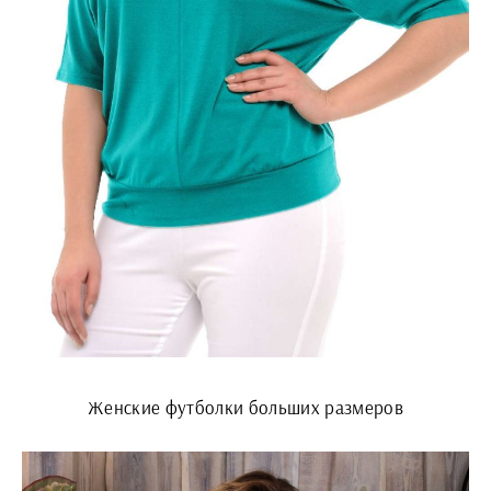
Женские футболки больших размеров