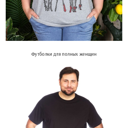
Футболки для полных женщин