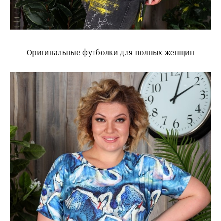
Оригинальные футболки для полных женщин