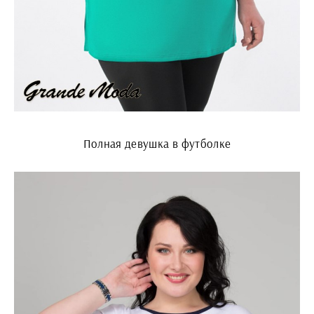
Полная девушка в футболке