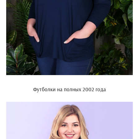
Футболки на полных 2002 года