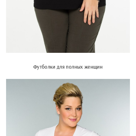
Футболки для полных женщин