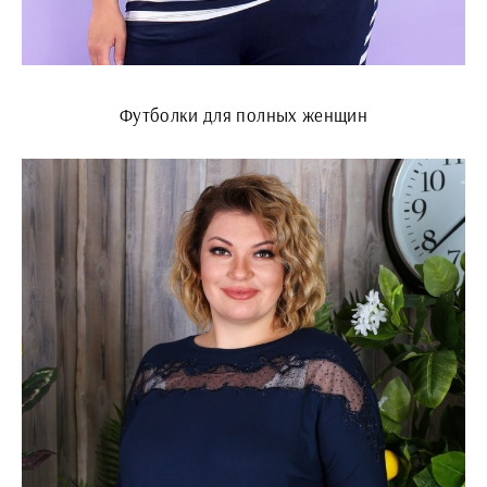
Футболки для полных женщин