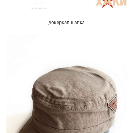
Докеркап шапка