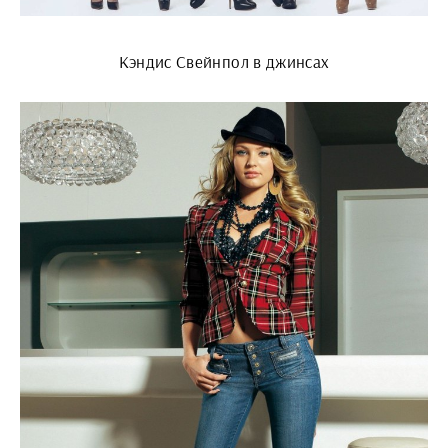
Кэндис Свейнпол в джинсах