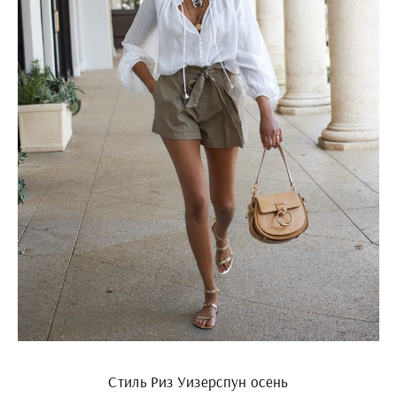
Стиль Риз Уизерспун осень